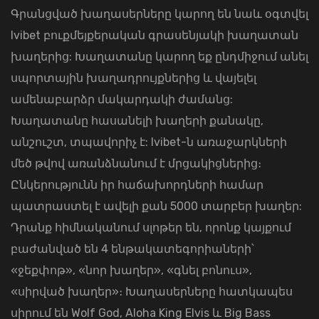
Գրանցված խաղասերները կարող են նաև օգտվել
Ivibet բուքմեյքերական գրասենյակի խաղատան
խաղերից: Խաղատանը կարող եք ընդմիջում անել
սպորտային խաղադրույքներից և վայելել
ամենաբարձր մակարդակի ժամանց:
Խաղատանը հասանելի խաղերի քանակը,
անշուշտ, տպավորիչ է: Ivibet-ն առաջարկների
մեծ թվով առանձնանում է մրցակիցներից։
Ընկերությունն իր հաճախորդների համար
պատրաստել է ավելի քան 5000 տարբեր խաղեր:
Դրանք հիմնականում սլոթեր են, որոնք կայքում
բաժանված են 4 ենթակատեգորիաների՝
«ջեքփոթ», «նոր խաղեր», «գնել բոնուս»,
«սիրված խաղեր»։ Խաղասերները հատկապես
սիրում են Wolf God, Aloha King Elvis և Big Bass