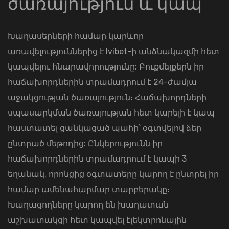
ծառայություն և կապ
Խաղասերների համար կարևոր
առավելություններից է Ivibet-ի անձնակազմի հետ
կապվելու հնարավորությունը: Բուքմեյքերն իր
հաճախորդներին տրամադրում է 24-ժամյա
աջակցության ծառայություն։ Հաճախորդների
սպասարկման ծառայության հետ կարելի է կապ
հաստատել ցանկացած պահի՝ օգտվելով ձեր
ընտրած մեթոդից: Ընկերությունն իր
հաճախորդներին տրամադրում է կապի 3
եղանակ, որոնցից օգտատերը կարող է ընտրել իր
համար ամենահարմար տարբերակը։
Խաղացողները կարող են խաղատան
աշխատակցի հետ կապվել էլեկտրոնային