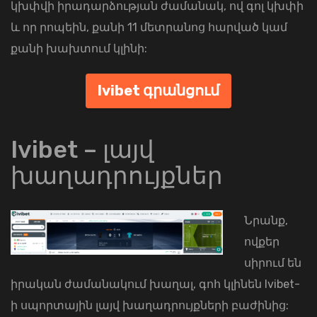
կխփվի իրադարձության ժամանակ, ով գոլ կխփի
և որ րոպեին, քանի 11 մետրանոց հարված կամ
քանի խախտում կլինի:
Ivibet գրանցում
Ivibet – լայվ
խաղադրույքներ
Նրանք,
ովքեր
սիրում են
իրական ժամանակում խաղալ, գոհ կլինեն Ivibet-
ի սպորտային լայվ խաղադրույքների բաժինից: