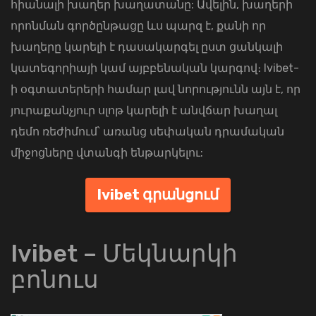
հիանալի խաղեր խաղատանը: Ավելին, խաղերի
որոնման գործընթացը ևս պարզ է, քանի որ
խաղերը կարելի է դասակարգել ըստ ցանկալի
կատեգորիայի կամ այբբենական կարգով։ Ivibet-
ի օգտատերերի համար լավ նորությունն այն է, որ
յուրաքանչյուր սլոթ կարելի է անվճար խաղալ
դեմո ռեժիմում՝ առանց սեփական դրամական
միջոցները վտանգի ենթարկելու:
Ivibet գրանցում
Ivibet – Մեկնարկի
բոնուս