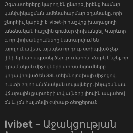
Օգտատերերը կարող են ընտրել իրենց համար
կանխիկացման ամենահարմար եղանակը, որի
շնորհիվ կարելի է Ivibet-ի հաշվից խաղացողի
անձնական հաշվին գումար փոխանցել: Կարևոր
է, որ փոխանցումները կատարվում են
արդյունավետ, այնպես որ դուք ստիպված չեք
լինի երկար սպասել ձեր գումարին: Հարկ է նշել, որ
դրամական միջոցների փոխանցումները
կոդավորված են SSL տեխնոլոգիայի միջոցով,
ուստի բոլոր անձնական տվյալները, ինչպես նաև
վճարային քարտերի տվյալները լիովին ապահով
են և չեն հայտնվի «սխալ» ձեռքերում:
Ivibet – Աջակցության