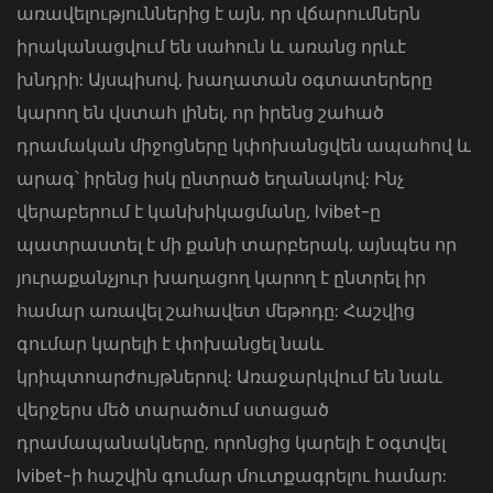
առավելություններից է այն, որ վճարումներն
իրականացվում են սահուն և առանց որևէ
խնդրի: Այսպիսով, խաղատան օգտատերերը
կարող են վստահ լինել, որ իրենց շահած
դրամական միջոցները կփոխանցվեն ապահով և
արագ՝ իրենց իսկ ընտրած եղանակով: Ինչ
վերաբերում է կանխիկացմանը, Ivibet-ը
պատրաստել է մի քանի տարբերակ, այնպես որ
յուրաքանչյուր խաղացող կարող է ընտրել իր
համար առավել շահավետ մեթոդը: Հաշվից
գումար կարելի է փոխանցել նաև
կրիպտոարժույթներով: Առաջարկվում են նաև
վերջերս մեծ տարածում ստացած
դրամապանակները, որոնցից կարելի է օգտվել
Ivibet-ի հաշվին գումար մուտքագրելու համար: