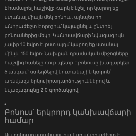
է համալրել հաշիվը: Հարկ է նշել, որ կարող եք
ստանալ միայն մեկ բոնուս, այնպես որ
անհրաժեշտ է որոշում կայացնել և ընտրել
բոնուսներից մեկը: Կանխավճարի նվազագույն
չափը 10 եվրո է, ըստ այդմ կարող եք ստանալ
մինչև 150 եվրո: Նախքան դրամական միջոցները
հաշվից հանելը դուք պետք է բոնուսը խաղարկեք
5 անգամ՝ ստեղծելով կուտակային կտրոն՝
առնվազն երկու իրադարձություններով և
նվազագույնը 2.0 գործակցով:
Բոնուս՝ երկրորդ կանխավճարի
համար
Այս բոնուսը ստանալու համար անհրաժեշտ է