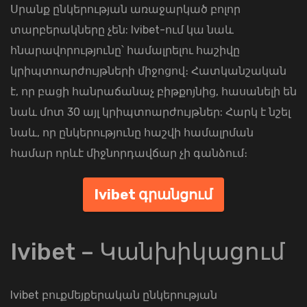
Սրանք ընկերության առաջարկած բոլոր
տարբերակները չեն: Ivibet-ում կա նաև
հնարավորությունը՝ համալրելու հաշիվը
կրիպտոարժույթների միջոցով։ Հատկանշական
է, որ բացի հանրաճանաչ բիթքոյնից, հասանելի են
նաև մոտ 30 այլ կրիպտոարժույթներ: Հարկ է նշել
նաև, որ ընկերությունը հաշվի համալրման
համար որևէ միջնորդավճար չի գանձում։
Ivibet գրանցում
Ivibet – Կանխիկացում
Ivibet բուքմեյքերական ընկերության