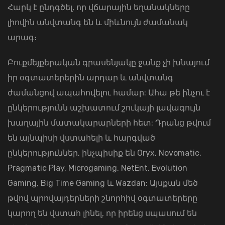
Հարկ է ընդգծել, որ վճարային եղանակները
լիովին անվտանգ են և միևնույն ժամանակ
արագ։
Բուքմեյքերական գրասենյակը ջանք չի խնայում
իր օգտատերերին արդար և անվտանգ
ժամանցով ապահովելու համար: Ահա թե ինչու է
ընկերությունն աշխատում շուկայի լավագույն
խաղային մատակարարների հետ: Դրանց թվում
են այնպիսի վստահելի և հարգված
ընկերություններ, ինչպիսիք են Oryx, Novomatic,
Pragmatic Play, Microgaming, NetEnt, Evolution
Gaming, Big Time Gaming և Wazdan: Այսքան մեծ
թվով պրովայդերների շնորհիվ օգտատերերը
կարող են վստահ լինել, որ իրենց սպասում են