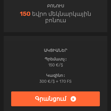
ԲՈՆՈՒՍ
150
եվրո մեկնարկային
բոնուս
ԱԿՑԻԱՆԵՐ
Պրեմատչ :
150 €/$
Կազինո :
300 €/$ + 170 FS
Գրանցում