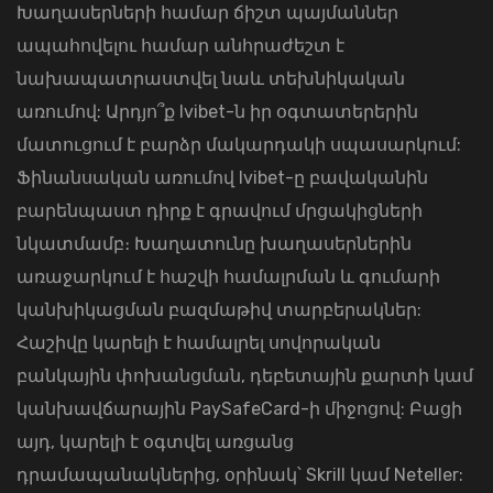
Խաղասերների համար ճիշտ պայմաններ
ապահովելու համար անհրաժեշտ է
նախապատրաստվել նաև տեխնիկական
առումով: Արդյո՞ք Ivibet-ն իր օգտատերերին
մատուցում է բարձր մակարդակի սպասարկում:
Ֆինանսական առումով Ivibet-ը բավականին
բարենպաստ դիրք է գրավում մրցակիցների
նկատմամբ։ Խաղատունը խաղասերներին
առաջարկում է հաշվի համալրման և գումարի
կանխիկացման բազմաթիվ տարբերակներ:
Հաշիվը կարելի է համալրել սովորական
բանկային փոխանցման, դեբետային քարտի կամ
կանխավճարային PaySafeCard-ի միջոցով: Բացի
այդ, կարելի է օգտվել առցանց
դրամապանակներից, օրինակ՝ Skrill կամ Neteller: