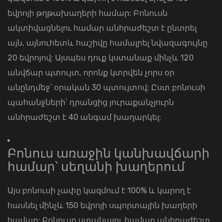
եվրոյի թղթախաղերի համար: Բոնուսն
ակտիվացնելու համար անհրաժեշտ է ընտրել
այն, այնուհետև հաշիվը համալրել նվազագույնը
20 եվրոյով: Այսպես դուք կստանաք մինչև 120
անվճար պտույտ, որոնք կտրվեն չորս օր
անընդմեջ՝ օրական 30 պտույտով: Ըստ բոնուսի
պահանջների՝ դրանցից յուրաքանչյուրն
անհրաժեշտ է 40 անգամ խաղարկել:
Բոնուս առաջին կանխավճարի
համար՝ սեղանի խաղերում
Այս բոնուսի չափը կազմում է 100% և կարող է
հասնել մինչև 150 եվրոյի սպորտային խաղերի
համար: Բոնուսը ստանալու համար անհրաժեշտ