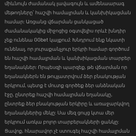
միևնույն ժամանակ լավագույն և ամենաարագ
մեթոդները՝ հաշվի համալրման և կանխիկացման
համար: Առցանց վճարման ցանկացած
ժամանակակից միջոցից օգտվելիս որևէ խնդիր
չեք ունենա GGbet կայքում: Խնդրում ենք նկատի
ունենալ, որ յուրաքանչյուր երկրի համար գործում
են հաշվի համալրման և կանխիկացման տարբեր
եղանակներ: Որպեսզի պարզեք, թե վճարման որ
եղանակներն են թույլատրվում ձեր բնակության
երկրում, պետք է մուտք գործեք ձեր անձնական
էջը, ընտրեք հաշվի համալրման եղանակը,
ընտրեք ձեր բնակության երկիրը և առաջարկվող
եղանակներից մեկը: Սա մեզ ցույց կտա մեր
երկրում առկա բոլոր տարբերակների ցանկը:
Ցավոք, հնարավոր չէ ստուգել հաշվի համալրման