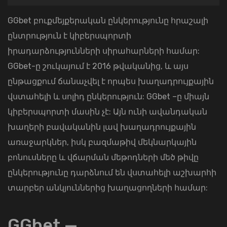
GGbet բուքմեյքերական ընկերությունը հրաշալի
ընտրություն է կիբերսպորտի
իրադարձությունների սիրահարների համար:
GGbet-ը շուկայում է 2016 թվականից, և այս
ընթացքում ճանաչվել է որպես խաղադրույքային
վստահելի և սոլիդ ընկերություն: GGbet –ը միայն
կիբերսպորտի մասին չէ: Այն ունի ավանդական
խաղերի բավականին լավ խաղադրույքային
առաջարկներ, իսկ բազմաթիվ մեկնարկային
բոնուսները և վճարման մեթոդների մեծ թիվը
ընկերությունը դարձնում են վստահելի աշխարհի
տարբեր անկյուններից խաղացողների համար:
GGbet —