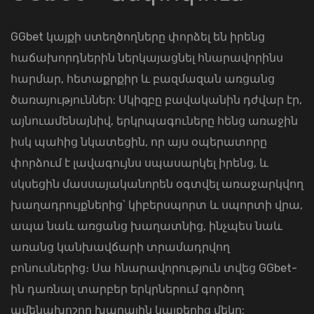
GGbet կայքի ստեղծողները փորձել են իրենց
հաճախորդներին ներկայացնել հնարավորինս
հարմար, հետաքրքիր և բազմազան առցանց
ծառայություններ: Սկիզբը բավականին դժվար էր,
այնուամենայնիվ, երկրպագուները հենց առաջին
իսկ պահից նկատեցին, որ այս օպերատորը
փորձում է լավագույնս սպասարկել իրենց, և
սկսեցին մասսայականորեն օգտվել առաջարկվող
խաղադրույքներից՝ կիբերսպորտ և սպորտի վրա,
ապա նաև առցանց խաղատնից, ինչպես նաև
առանց կանխավճարի տրամադրվող
բոնուսներից։ Սա հնարավորություն տվեց GGbet-
ին դառնալ տարբեր երկրներում գործող
ամենախոշոր խաղային կայքերից մեկը: