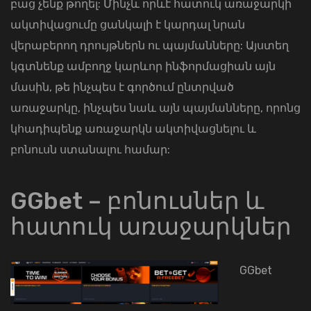
բաց չենք թողել: Մինչև որևէ հատուկ առաջարկի
ակտիվացումը ցանկալի է կարդալ նրան
վերաբերող դրույթներն ու պայմանները: Այստեղ
կգտնենք ամբողջ կարևոր ինֆորմացիան այն
մասին, թե ինչպես է գործում ընտրված
առաջարկը, ինչպես նաև այն պայմանները, որոնց
կհադիպենք առաջարկն ակտիվացնելու և
բոնուսն ստանալու համար:
GGbet – բոնուսներ և
հատուկ առաջարկներ
GGbet