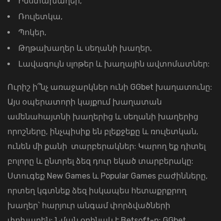
Ինստախաղեր,
Ռուլետկա,
Պոկեր,
Թղթախաղեր և սեղանի խաղեր,
Լավագույն սլոթեր և խաղային ավտոմատներ:
Ուրիշ ի՞նչ առաջարկներ ունի GGbet խաղատունը:
Այս օպերատորի կայքում խաղատան
ամենահայտնի խաղերից և սեղանի խաղերից
որոշները, ինչպիսիք են բլեքջեքը և ռուլետկան,
ունեն մի քանի տարբերակներ: Կարող եք դիտել
բոլորը և ընտրել ձեզ դուր եկած տարբերակը:
Ստուգեք New Games և Popular Games բաժինները,
որտեղ կգտնեք ձեզ իսկապես հետաքրքրող
խաղեր՝ հարյուր անգամ փորձվածների
փոխարեն: Նման օրինակ է Betsoft-ը: GGbet