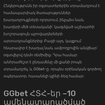
Ընկերությունն իր օգտատերերին տրամադրում է
համապարփակ ծառայություններ
խաղադրույքների ոլորտում, ինչպես նաև
խաղերի մեծ տեսականի՝ կազմված աշխարհի
խոշորագույն պրովայդերների
արտադրանքներից: Բացի այդ, կայքում
հնարավոր է խաղալ նաև ամբողջովին անվճար՝
օգտվելով դեմո ռեժիմից։ Դրա համար
անհրաժեշտ է ընդամենը մի քանի րոպե
տրամադրել, և GGbet-ը, որպես օրինական գործող
օպերատոր, հասանելի կլինի ձեզ համար:
GGbet ՀՏՀ-եր –10
ամենատարածված