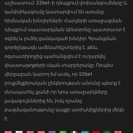
աշխատում: 22bet-ի դեպքում փոխանցումները և
կանխիկացումը կատարվում են առանց
հիմնական խնդիրների: Հարցերի առաջացման
դեպքում սպասարկման կենտրոնը պատրաստ է
օգնել և լուծել ցանկացած խնդիր: Գրանցման
գործընթացն ամենահեշտերից է, թեև
օգտատիրոջից պահանջվում է ուղարկել
փաստաթղթերի սկան տարբերակը: Որպես
վերջաբան կարող եմ ասել, որ 22bet
բուքմեյքերական ընկերության անունը պետք է
մտապահել, քանի որ նրա առաջարկները
լավագույններից են, իսկ դրանց
բազմազանությունը կայքի արժանիքներից մեկն
է: