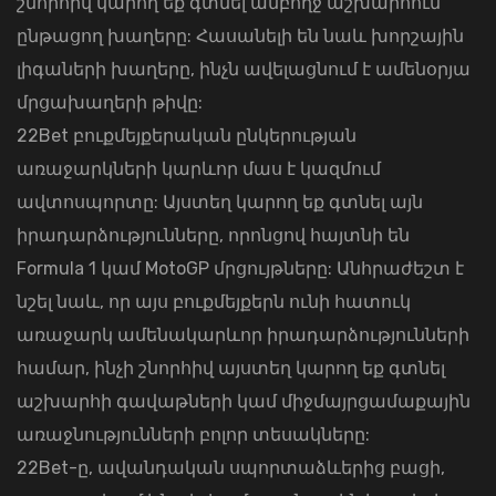
շնորհիվ կարող եք գտնել ամբողջ աշխարհում
ընթացող խաղերը: Հասանելի են նաև խորշային
լիգաների խաղերը, ինչն ավելացնում է ամենօրյա
մրցախաղերի թիվը:
22Bet բուքմեյքերական ընկերության
առաջարկների կարևոր մաս է կազմում
ավտոսպորտը: Այստեղ կարող եք գտնել այն
իրադարձությունները, որոնցով հայտնի են
Formula 1 կամ MotoGP մրցույթները: Անհրաժեշտ է
նշել նաև, որ այս բուքմեյքերն ունի հատուկ
առաջարկ ամենակարևոր իրադարձությունների
համար, ինչի շնորհիվ այստեղ կարող եք գտնել
աշխարհի գավաթների կամ միջմայրցամաքային
առաջնությունների բոլոր տեսակները:
22Bet-ը, ավանդական սպորտաձևերից բացի,