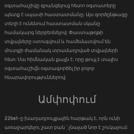
օգտահաշիվը գրանցելուց հետո օգտատերը
պետք է սպասի հաստատմանը: Այս գործընթացը
տեղի է ունենում հաստատման սկանը
համակարգ ներբեռնելով: Փաստաթղթի
տվյալները ստուգվում և համեմատվում են
մուտքի ժամանակ տրամադրված տվյալների
հետ: Սա հիմնական քայլն է, որը թույլ է տալիս
օգտահաշիվն օգտագործել իր բոլոր
հնարավորություններով:
Ամփոփում
22bet-ը խաղադրույքային հարթակ է, որն ունի
առաջարկելու շատ բան ՝ չնայած նոր է շուկայում: