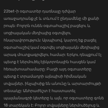
22bet-ի օգտատեր դառնալը դժվար
առաջադրանք չէ և տևում է ընդամենը մի քանի
րոպե: Բոլորն ունեն օգտահաշիվ բացելու և
սոցիալական մեդիայից օգտվելու
հնարավորություն: Այսպիսով, կարող եք բացել
օգտահաշիվ կամ օգտվել սոցիալակն մեդիայից
արագ մուտքագրվելու համար: Երկու դեպքում էլ
պետք է ներմուծել էլեկտրոնային հասցեն կամ
հեռախոսահամարը: Բացի այդ օգտատերը
պետք է տրամադրի այնպիսի հիմնական
տվյալներ, ինչպիսիք են անունը և արտարժույթի
տեսակը: Անհրաժեշտ է հաստատել
պայմանագրի կետերը և այն, որ օգտատերը գոնե
18 տարեկան է: Բոլոր տվյալները ներմուծելուց և