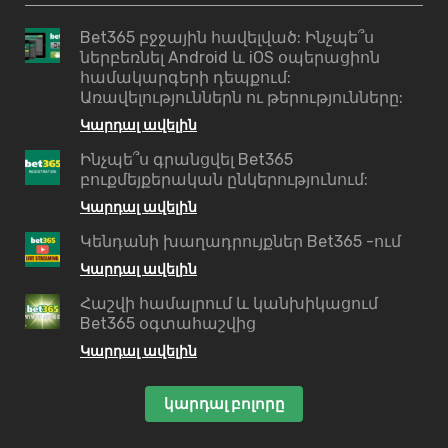
Bet365 բջջային հավելված: Ինչպե՞ս
ներբեռնել Android և iOS օպերացիոն
համակարգերի դեպքում:
Առավելություններն ու թերությունները:
Կարդալ ավելին
Ինչպե՞ս գրանցվել Bet365
բուքմեյքերական ընկերությունում:
Կարդալ ավելին
Կենդանի խաղադրույքներ Bet365 -ում
Կարդալ ավելին
Հաշվի համալրում և կանխիկացում
Bet365 օգտահաշվից
Կարդալ ավելին
կարդալ բոլորը