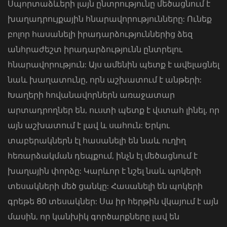
Սպորտաձևերի լայն ընտրությունը մեծացնում է
խաղադրույքային հնարավորությունները: Ունեք
բոլոր հասանելի իրադարձություններից ձեզ
անհրաժեշտ իրադարձությունն ընտրելու
հնարավորություն: Այս ամենին պետք է ավելացնել
նաև խաղատունը, որն աշխատում է անթերի:
Խաղերի հովանավորներն առաջատար
արտադրողներ են, ուստի պետք է վստահ լինել, որ
այն աշխատում է լավ և սահուն: Երկու
տաբերակներն էլ հասանելի են նաև ուղիղ
հեռարձակման դեպքում, ինչն էլ մեծացնում է
խաղային փորձը: Կարևոր է նշել նաև պոկերի
տեսակների մեծ ցանկը: Հասանելի են պոկերի
գրեթե 80 տեսակներ: Սա իր հերթին վկայում է այն
մասին, որ կանխիկ գործարքները լավ են