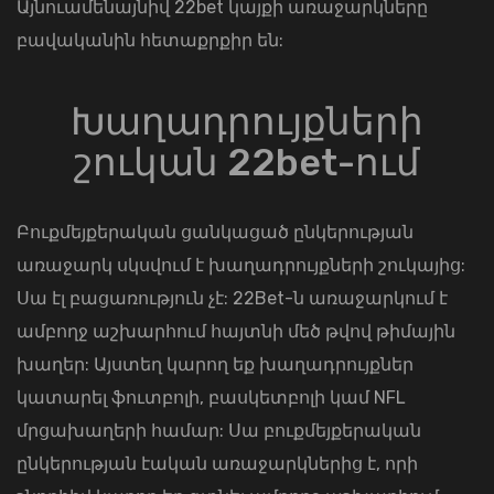
Այնուամենայնիվ 22bet կայքի առաջարկները
բավականին հետաքրքիր են:
Խաղադրույքների
շուկան 22bet-ում
Բուքմեյքերական ցանկացած ընկերության
առաջարկ սկսվում է խաղադրույքների շուկայից:
Սա էլ բացառություն չէ: 22Bet-ն առաջարկում է
ամբողջ աշխարհում հայտնի մեծ թվով թիմային
խաղեր: Այստեղ կարող եք խաղադրույքներ
կատարել ֆուտբոլի, բասկետբոլի կամ NFL
մրցախաղերի համար: Սա բուքմեյքերական
ընկերության էական առաջարկներից է, որի