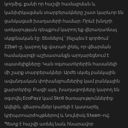
կողմից, քանի որ հաշվի համալրման և
կանխիկացման տարբերակները շատ կարևոր են
ցանկացած խաղասերի համար: Որևէ խնդրի
առկայության դեպքում կարող եք վերադառնալ
սկզբնական էջ: Տեսնելով ՝ ինչպես է գործում
22bet-ը, կարող եք վստահ լինել, որ վճարման
համակարգի աշխատանքն արդարեցնում է
սպասելիքները: Կան օգտատերերին հասանելի
մի շարք տարբերակներ: Արժե սկսել բանկային
ավանդական փոխանցումներից կամ բանկային
քարտերից: Բացի այդ, խաղացողները կարող են
օգտվել EcoPayz կամ Skrill ծառայություններից:
Ավելին, վճարումներ կարելի է կատարել
կրիպտոարժույթներով և նույնիսկ Steam-ով:
Պետք է հաշվի առնել նաև հնարավոր