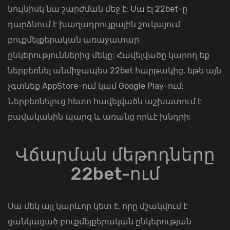
նույնիսկ նա շարժման մեջ է: Սա էլ 22bet-ը
դարձնում է խաղադրույքային շուկայում
բուքմեյքերական առաջատար
ընկերություններից մեկը: Հավելվածը կարող եք
ներբեռնել անմիջապես 22bet հարթակից, եթե այն
չգտնեք AppStore-ում կամ Google Play-ում:
Ներբեռնելուց հետո հավելվածն աշխատում է
բավականին պարզ և առանց որևէ խնդրի:
Վճարման մեթոդները
22bet-ում
Սա մեկ այլ կարևոր կետ է, որը մշակվում է
ցանկացած բուքմեյքերական ընկերության