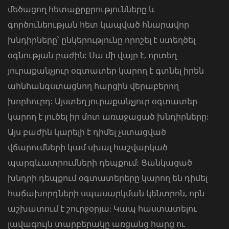
մեծացող հետաքրքրությունները և
գործունեության հետ կապված հնարավոր
խնդիրները՝ ընկերությունը որոշել է ստեղծել
օգնության բաժին: Սա մի վայր է, որտեղ
յուրաքանչյուր օգտատեր կարող է գտնել իրեն
ահնհանգստացնող հարցին վերաբերող
խորհուրդ: Այստեղ յուրաքանչյուր օգտատեր
կարող է լուծել իր մոտ առաջացած խնդիրները:
Այս բաժին կարելի է դիմել չստացված
վճարումների կամ սխալ հաշվարկած
պարգևատրումների դեպքում: Ցանկացած
խնդրի դեպքում օգտատերերը կարող են դիմել
հաճախորդների սպասարկման կենտրոն, որն
աշխատում է շուրջօրյա: Կապ հաստատելու
լավագույն տարբերակը առցանց հարց ու