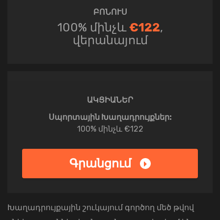
ԲՈՆՈՒՍ
100% մինչև
€122
,
վերանայում
ԱԿՑԻԱՆԵՐ
Սպորտային Խաղադրույքներ:
100% մինչև €122
Գրանցում
Խաղադրույքային շուկայում գործող մեծ թվով